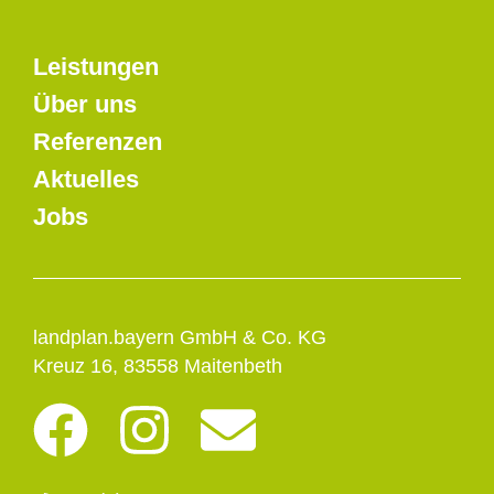
Leistungen
Über uns
Referenzen
Aktuelles
Jobs
landplan.bayern GmbH & Co. KG
Kreuz 16, 83558 Maitenbeth
F
I
E
a
n
n