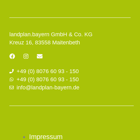
landplan.bayern GmbH & Co. KG
Kreuz 16, 83558 Maitenbeth
F
I
E
a
n
n
c
s
v
+49 (0) 8076 60 93 - 150
e
t
e
b
a
l
+49 (0) 8076 60 93 - 150
o
g
o
info@landplan-bayern.de
o
r
p
k
a
e
m
Impressum