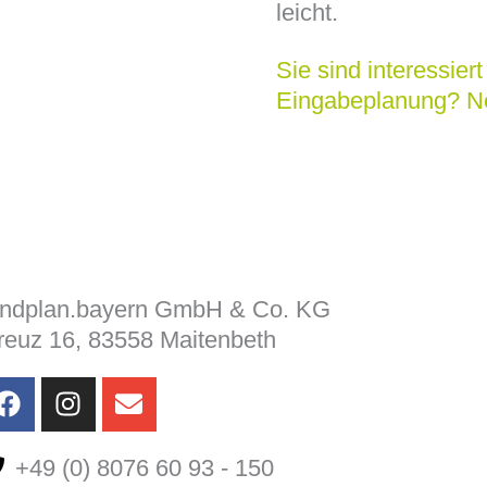
leicht.
Sie sind interessiert
Eingabeplanung? Ne
andplan.bayern GmbH & Co. KG
Leis
reuz 16, 83558 Maitenbeth
Über
F
I
E
a
n
n
Refe
c
s
v
+49 (0) 8076 60 93 - 150
e
t
e
Aktu