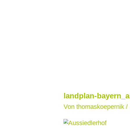
Zum
Inhalt
springen
landplan-bayern_a
Von
thomaskoepernik
/