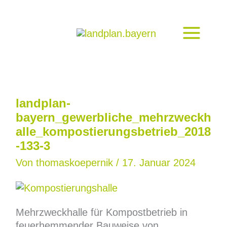
Zum
Inhalt
springen
landplan-
bayern_gewerbliche_mehrzweckh
alle_kompostierungsbetrieb_2018
-133-3
Von
thomaskoepernik
/
17. Januar 2024
Mehrzweckhalle für Kompostbetrieb in
feuerhemmender Bauweise von