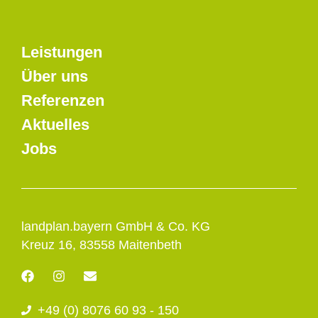
Leistungen
Über uns
Referenzen
Aktuelles
Jobs
landplan.bayern GmbH & Co. KG
Kreuz 16, 83558 Maitenbeth
F
I
E
a
n
n
c
s
v
+49 (0) 8076 60 93 - 150
e
t
e