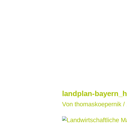
Zum
Inhalt
springen
landplan-bayern_h
Von
thomaskoepernik
/