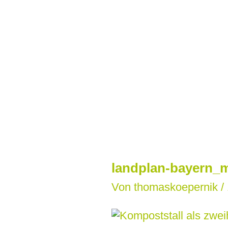
Zum
Inhalt
springen
landplan-bayern_m
Von
thomaskoepernik
/