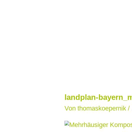
Zum
Inhalt
springen
landplan-bayern_m
Von
thomaskoepernik
/