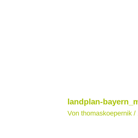
Zum
Inhalt
springen
landplan-bayern_m
Von
thomaskoepernik
/