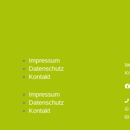
Impressum
l
Datenschutz
Kr
Kontakt
a
Impressum
c
e
Datenschutz
b
Kontakt
o
o
k