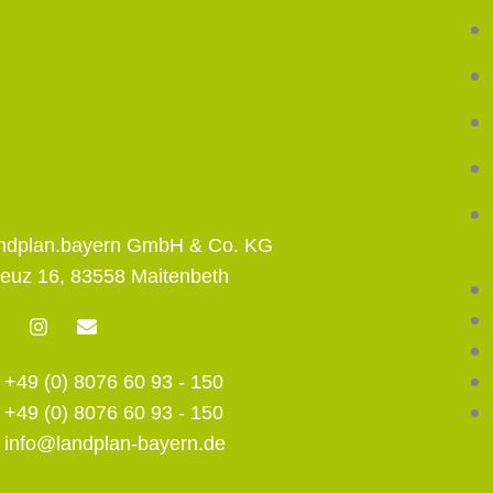
andplan.bayern GmbH & Co. KG
euz 16, 83558 Maitenbeth
F
I
E
n
n
s
v
+49 (0) 8076 60 93 - 150
t
e
a
l
+49 (0) 8076 60 93 - 150
g
o
r
p
info@landplan-bayern.de
a
e
m