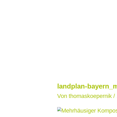
Zum
Inhalt
springen
landplan-bayern_m
Von
thomaskoepernik
/