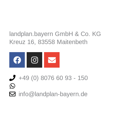
landplan.bayern GmbH & Co. KG
Kreuz 16, 83558 Maitenbeth
F
I
E
a
n
n
c
s
v
e
+49 (0) 8076 60 93 - 150
t
e
b
a
l
+49 (0) 8076 60 93 - 150
o
g
o
info@landplan-bayern.de
o
r
p
k
a
e
m