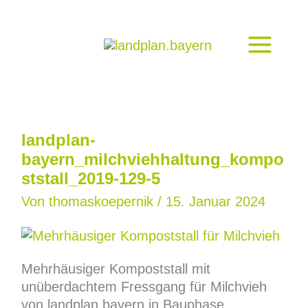
Zum
Inhalt
springen
landplan-
bayern_milchviehhaltung_kompo
ststall_2019-129-5
Von
thomaskoepernik
/
15. Januar 2024
Mehrhäusiger Kompoststall mit
unüberdachtem Fressgang für Milchvieh
von landplan.bayern in Bauphase