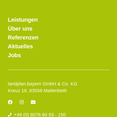
Leistungen
Über uns
Referenzen
Aktuelles
Jobs
landplan.bayern GmbH & Co. KG
Kreuz 16, 83558 Maitenbeth
F
I
E
a
n
n
c
s
v
+49 (0) 8076 60 93 - 150
e
t
e