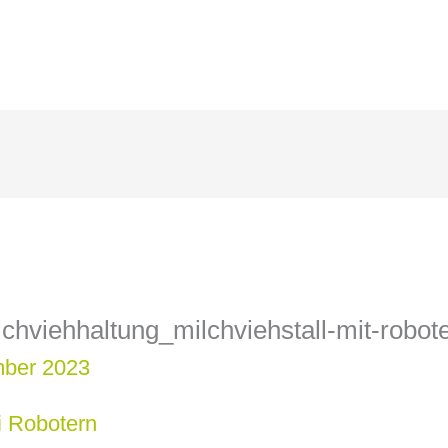
chviehhaltung_milchviehstall-mit-robo
mber 2023