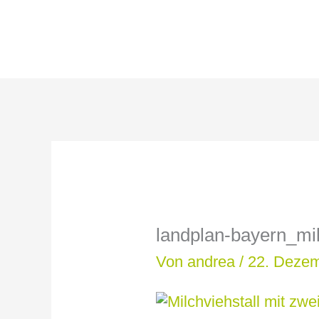
Zum
Inhalt
springen
landplan-bayern_mil
Von
andrea
/
22. Deze