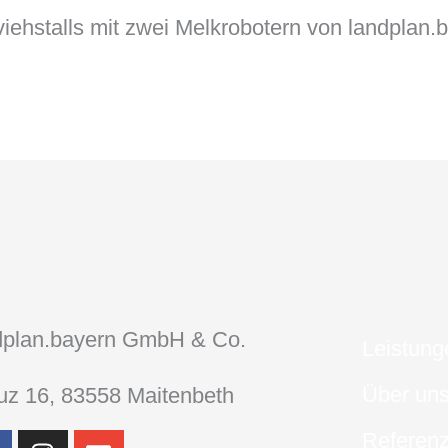
viehstalls mit zwei Melkrobotern von landplan.
dplan.bayern GmbH & Co.
Leistung
Über un
uz 16, 83558 Maitenbeth
F
I
E
Referen