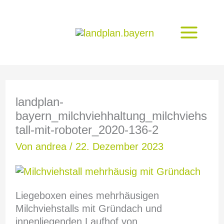
Zum
Inhalt
springen
landplan-
bayern_milchviehhaltung_milchviehs
tall-mit-roboter_2020-136-2
Von
andrea
/
22. Dezember 2023
Liegeboxen eines mehrhäusigen
Milchviehstalls mit Gründach und
innenliegenden Laufhof von