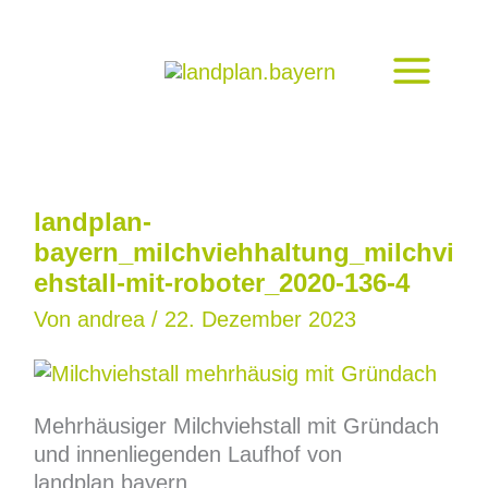
Zum
Inhalt
springen
landplan-
bayern_milchviehhaltung_milchvi
ehstall-mit-roboter_2020-136-4
Von
andrea
/
22. Dezember 2023
Mehrhäusiger Milchviehstall mit Gründach
und innenliegenden Laufhof von
landplan.bayern