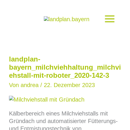
Zum
Inhalt
springen
landplan-
bayern_milchviehhaltung_milchvi
ehstall-mit-roboter_2020-142-3
Von
andrea
/
22. Dezember 2023
Kälberbereich eines Milchviehstalls mit
Gründach und automatisierter Fütterungs-
und Entmistungstechnik von