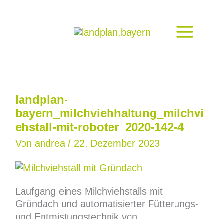
Zum
Inhalt
springen
landplan-
bayern_milchviehhaltung_milchvi
ehstall-mit-roboter_2020-142-4
Von
andrea
/
22. Dezember 2023
Laufgang eines Milchviehstalls mit
Gründach und automatisierter Fütterungs-
und Entmistungstechnik von