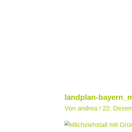
Zum
Inhalt
springen
landplan-bayern_m
Von
andrea
/
22. Deze