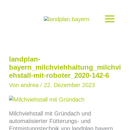
Zum
Inhalt
springen
landplan-
bayern_milchviehhaltung_milchvi
ehstall-mit-roboter_2020-142-6
Von
andrea
/
22. Dezember 2023
Milchviehstall mit Gründach und
automatisierter Fütterungs- und
Entmistungstechnik von landplan.bayern,