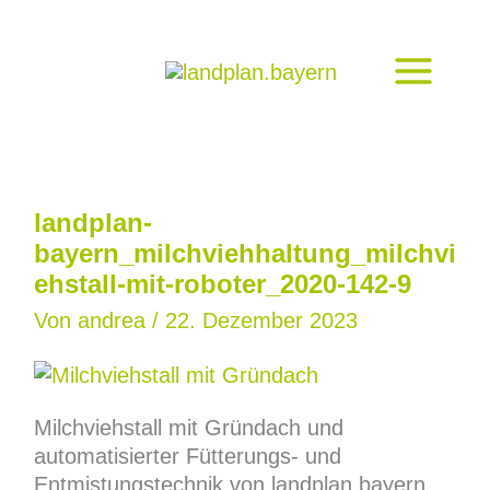
Zum
Inhalt
springen
landplan-
bayern_milchviehhaltung_milchvi
ehstall-mit-roboter_2020-142-9
Von
andrea
/
22. Dezember 2023
Milchviehstall mit Gründach und
automatisierter Fütterungs- und
Entmistungstechnik von landplan.bayern,