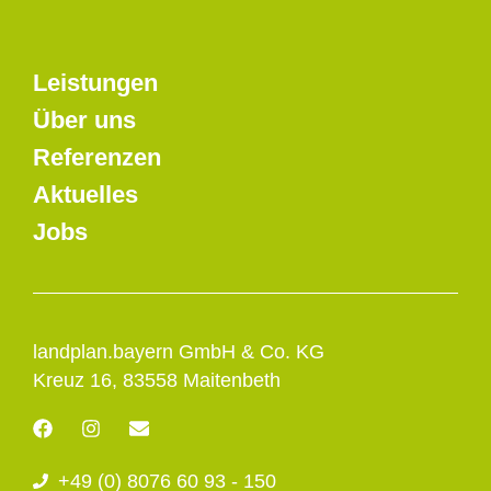
Leistungen
Über uns
Referenzen
Aktuelles
Jobs
landplan.bayern GmbH & Co. KG
Kreuz 16, 83558 Maitenbeth
F
I
E
a
n
n
c
s
v
+49 (0) 8076 60 93 - 150
e
t
e