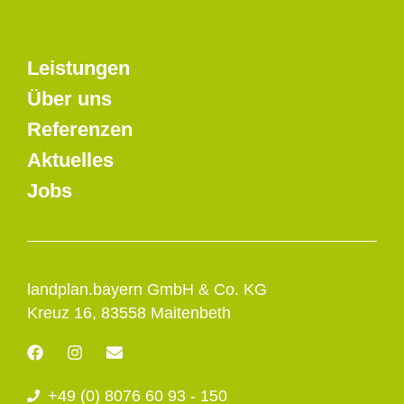
Leistungen
Über uns
Referenzen
Aktuelles
Jobs
landplan.bayern GmbH & Co. KG
Kreuz 16, 83558 Maitenbeth
F
I
E
a
n
n
c
s
v
+49 (0) 8076 60 93 - 150
e
t
e