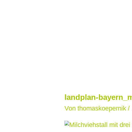
Zum
Inhalt
springen
landplan-bayern_m
Von
thomaskoepernik
/