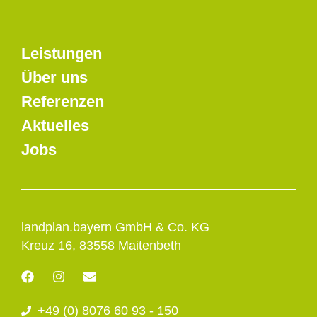
Leistungen
Über uns
Referenzen
Aktuelles
Jobs
landplan.bayern GmbH & Co. KG
Kreuz 16, 83558 Maitenbeth
F
I
E
a
n
n
c
s
v
+49 (0) 8076 60 93 - 150
e
t
e