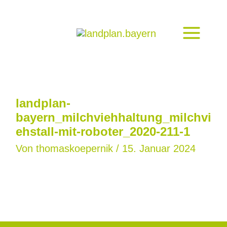
Zum
Inhalt
springen
landplan-
bayern_milchviehhaltung_milchvi
ehstall-mit-roboter_2020-211-1
Von
thomaskoepernik
/
15. Januar 2024