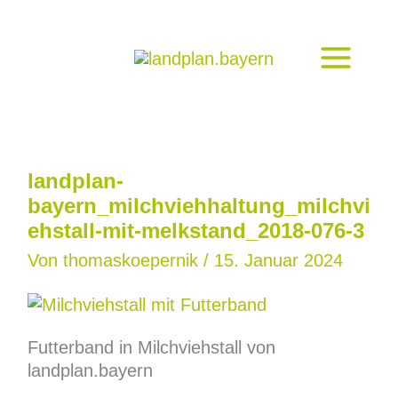
Zum
Inhalt
springen
landplan-
bayern_milchviehhaltung_milchvi
ehstall-mit-melkstand_2018-076-3
Von
thomaskoepernik
/
15. Januar 2024
Futterband in Milchviehstall von
landplan.bayern