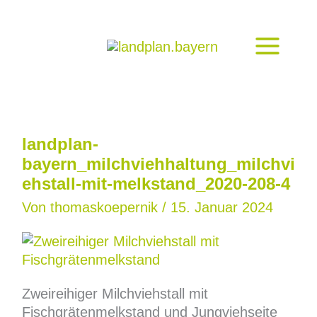
Zum
Inhalt
springen
landplan-
bayern_milchviehhaltung_milchvi
ehstall-mit-melkstand_2020-208-4
Von
thomaskoepernik
/
15. Januar 2024
Zweireihiger Milchviehstall mit
Fischgrätenmelkstand und Jungviehseite