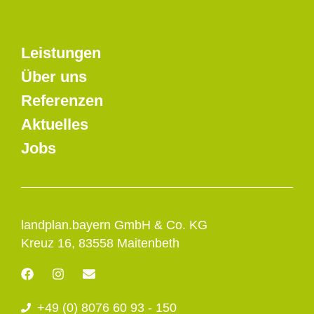
Leistungen
Über uns
Referenzen
Aktuelles
Jobs
landplan.bayern GmbH & Co. KG
Kreuz 16, 83558 Maitenbeth
F
I
E
a
n
n
c
s
v
+49 (0) 8076 60 93 - 150
e
t
e