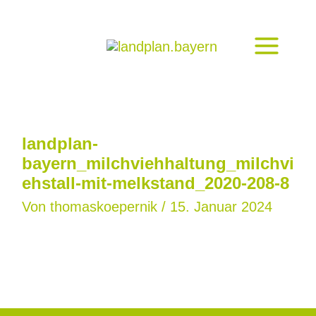
Zum
Inhalt
springen
landplan-
bayern_milchviehhaltung_milchvi
ehstall-mit-melkstand_2020-208-8
Von
thomaskoepernik
/
15. Januar 2024