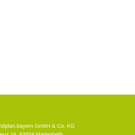
andplan.bayern GmbH & Co. KG
euz 16, 83558 Maitenbeth