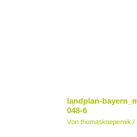
Zum
Inhalt
springen
landplan-bayern_m
048-6
Von
thomaskoepernik
/