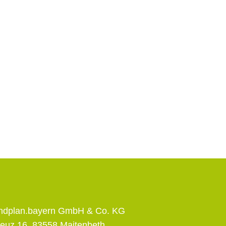
andplan.bayern GmbH & Co. KG
euz 16, 83558 Maitenbeth