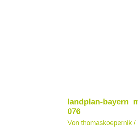
Zum
Inhalt
springen
landplan-bayern_m
076
Von
thomaskoepernik
/