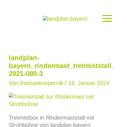
Zum
Inhalt
springen
landplan-
bayern_rindermast_tretmiststall_
2021-080-3
Von
thomaskoepernik
/
16. Januar 2024
Tretmistbox in Rindermaststall mit
Strohbühne von landplan.bayern