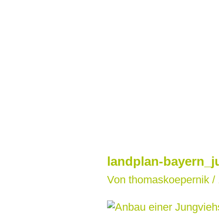
Zum
Inhalt
springen
landplan-bayern_j
Von
thomaskoepernik
/