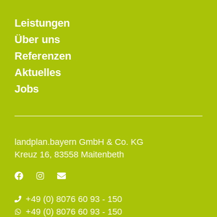
Leistungen
Über uns
Referenzen
Aktuelles
Jobs
landplan.bayern GmbH & Co. KG
Kreuz 16, 83558 Maitenbeth
F
I
E
a
n
n
c
s
v
+49 (0) 8076 60 93 - 150
e
t
e
b
a
l
+49 (0) 8076 60 93 - 150