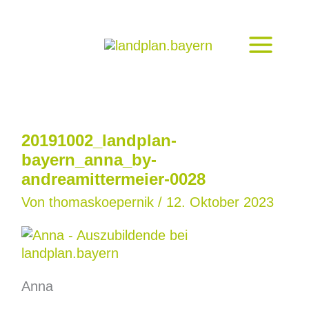
Zum
Inhalt
springen
20191002_landplan-
bayern_anna_by-
andreamittermeier-0028
Von
thomaskoepernik
/
12. Oktober 2023
Anna