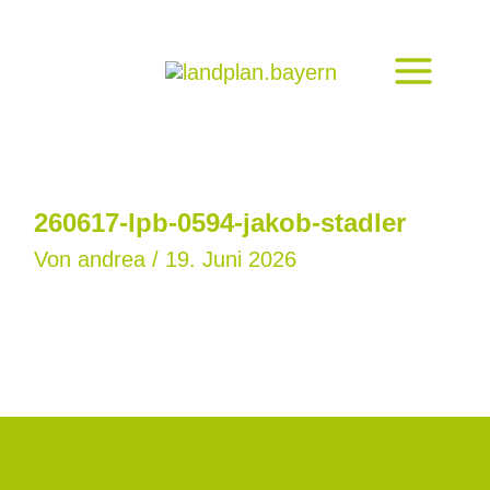
Zum
Inhalt
springen
260617-lpb-0594-jakob-stadler
Von
andrea
/
19. Juni 2026