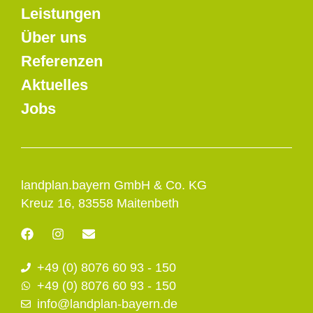
Leistungen
Über uns
Referenzen
Aktuelles
Jobs
landplan.bayern GmbH & Co. KG
Kreuz 16, 83558 Maitenbeth
F
I
E
a
n
n
c
s
v
+49 (0) 8076 60 93 - 150
e
t
e
b
a
l
+49 (0) 8076 60 93 - 150
o
g
o
info@landplan-bayern.de
o
r
p