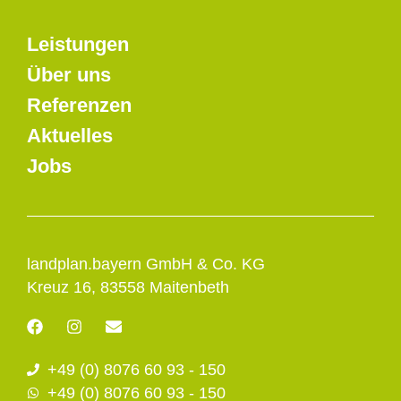
Leistungen
Über uns
Referenzen
Aktuelles
Jobs
landplan.bayern GmbH & Co. KG
Kreuz 16, 83558 Maitenbeth
F
I
E
a
n
n
c
s
v
+49 (0) 8076 60 93 - 150
e
t
e
b
a
l
+49 (0) 8076 60 93 - 150