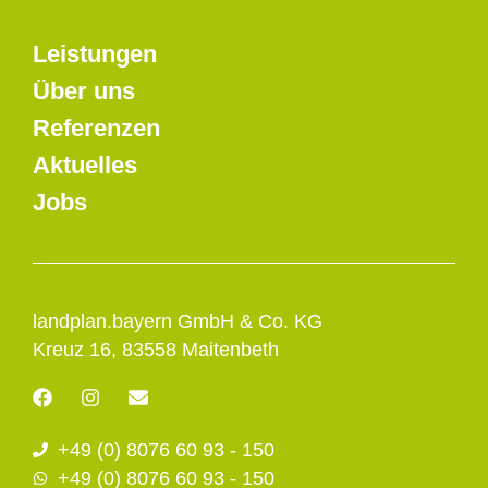
Leistungen
Über uns
Referenzen
Aktuelles
Jobs
landplan.bayern GmbH & Co. KG
Kreuz 16, 83558 Maitenbeth
F
I
E
a
n
n
c
s
v
+49 (0) 8076 60 93 - 150
e
t
e
b
a
l
+49 (0) 8076 60 93 - 150