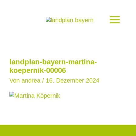
Zum
Inhalt
springen
landplan-bayern-martina-
koepernik-00006
Von
andrea
/
16. Dezember 2024