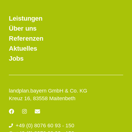
Leistungen
Über uns
Referenzen
Aktuelles
Jobs
landplan.bayern GmbH & Co. KG
Kreuz 16, 83558 Maitenbeth
F
I
E
a
n
n
c
s
v
+49 (0) 8076 60 93 - 150
e
t
e
b
a
l