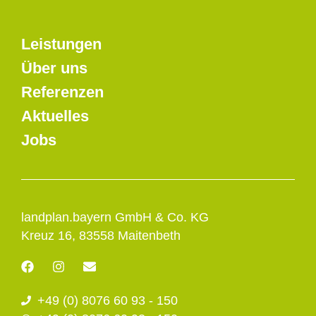
Leistungen
Über uns
Referenzen
Aktuelles
Jobs
landplan.bayern GmbH & Co. KG
Kreuz 16, 83558 Maitenbeth
F
I
E
a
n
n
c
s
v
+49 (0) 8076 60 93 - 150
e
t
e
b
a
l