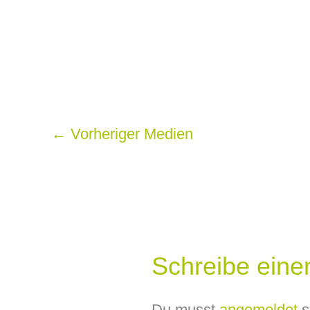
←
Vorheriger Medien
Schreibe ein
Du musst
angemeldet
s