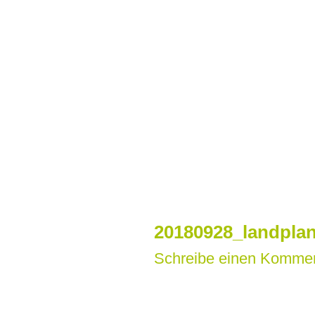
Zum
Inhalt
springen
20180928_landplan
Schreibe einen Komme