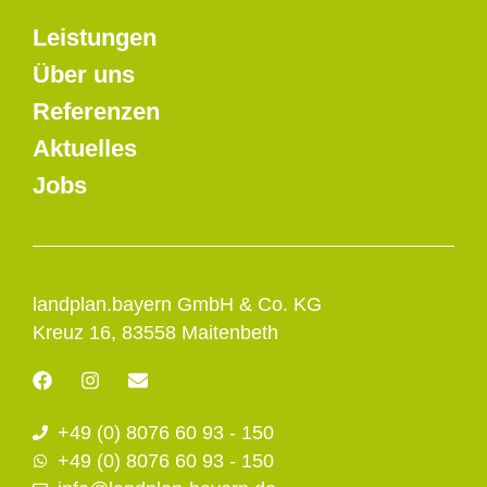
Leistungen
Über uns
Referenzen
Aktuelles
Jobs
landplan.bayern GmbH & Co. KG
Kreuz 16, 83558 Maitenbeth
F
I
E
a
n
n
c
s
v
+49 (0) 8076 60 93 - 150
e
t
e
b
a
l
+49 (0) 8076 60 93 - 150
o
g
o