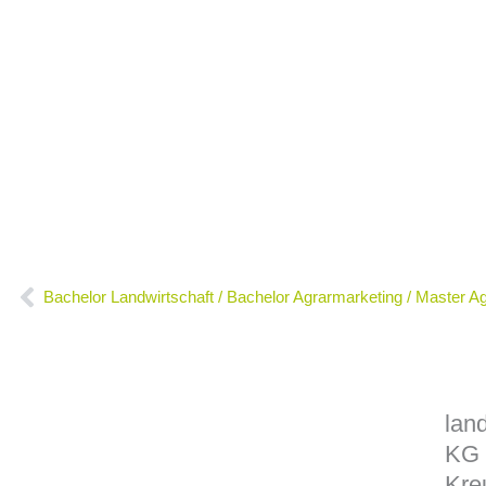
Zurück
Bachelor Landwirtschaft / Bachelor Agrarmarketing / Master
lan
KG
Kre
Impressum
Datenschutz