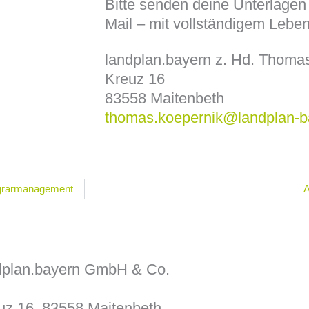
Bitte senden deine Unterlagen
Mail – mit vollständigem Leben
landplan.bayern z. Hd. Thoma
Kreuz 16
83558 Maitenbeth
thomas.koepernik@landplan-b
 Agrarmanagement
A
dplan.bayern GmbH & Co.
Leistung
Über un
uz 16, 83558 Maitenbeth