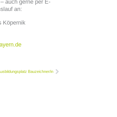
 – auch gerne per E-
slauf an:
s Köpernik
ayern.de
Nächster
usbildungsplatz Bauzeichner/in
en
s