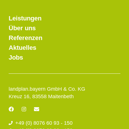
Leistungen
Über uns
Referenzen
Aktuelles
Jobs
landplan.bayern GmbH & Co. KG
Kreuz 16, 83558 Maitenbeth
F
I
E
a
n
n
c
s
v
+49 (0) 8076 60 93 - 150
e
t
e
b
a
l