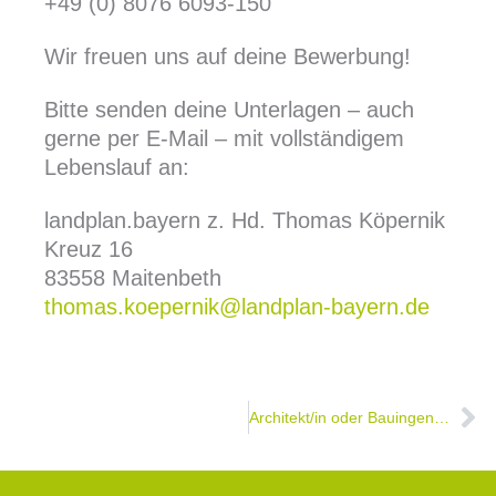
+49 (0) 8076 6093-150
Wir freuen uns auf deine Bewerbung!
Bitte senden deine Unterlagen – auch
gerne per E-Mail – mit vollständigem
Lebenslauf an:
landplan.bayern z. Hd. Thomas Köpernik
Kreuz 16
83558 Maitenbeth
thomas.koepernik@landplan-bayern.de
Nä
Architekt/in oder Bauingenieur/in