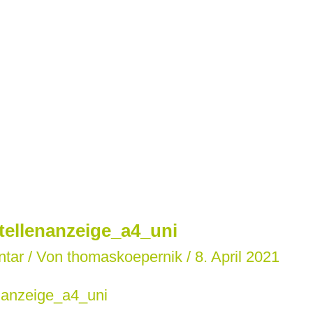
tellenanzeige_a4_uni
ntar
/ Von
thomaskoepernik
/
8. April 2021
nanzeige_a4_uni