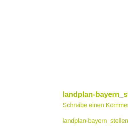
Zum
Inhalt
springen
landplan-bayern_s
Schreibe einen Komme
landplan-bayern_stelle