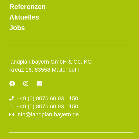
Referenzen
Aktuelles
Jobs
landplan.bayern GmbH & Co. KG
Kreuz 16, 83558 Maitenbeth
F
I
E
a
n
n
c
s
v
+49 (0) 8076 60 93 - 150
e
t
e
b
a
l
+49 (0) 8076 60 93 - 150
o
g
o
info@landplan-bayern.de
o
r
p
k
a
e
m