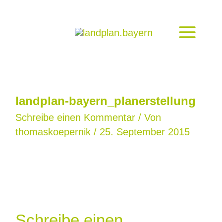
Zum
Inhalt
springen
landplan-bayern_planerstellung
Schreibe einen Kommentar
/ Von
thomaskoepernik
/
25. September 2015
Schreibe einen