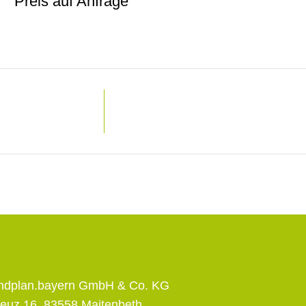
Preis auf Anfrage
andplan.bayern GmbH & Co. KG
euz 16, 83558 Maitenbeth