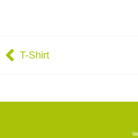
Zurück
T-Shirt
l