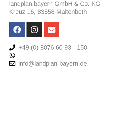
landplan.bayern GmbH & Co. KG
Kreuz 16, 83558 Maitenbeth
F
I
E
a
n
n
c
s
v
e
+49 (0) 8076 60 93 - 150
t
e
b
a
l
+49 (0) 8076 60 93 - 150
o
g
o
info@landplan-bayern.de
o
r
p
k
a
e
m
Impressum
Datenschutz
Kontakt