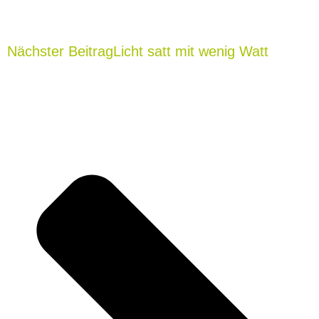
N
Nächster Beitrag
Licht satt mit wenig Watt