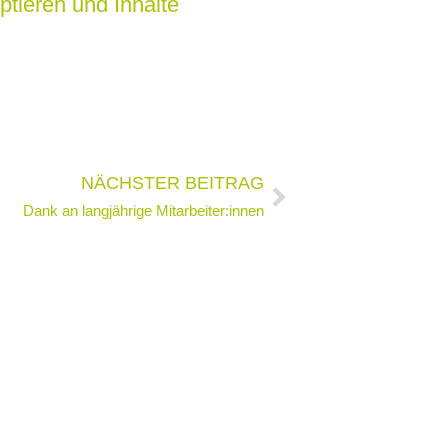
ptieren und Inhalte
Nächster
NÄCHSTER BEITRAG
Dank an langjährige Mitarbeiter:innen
Leistungen
Über uns
Referenzen
Aktuelles
Jobs