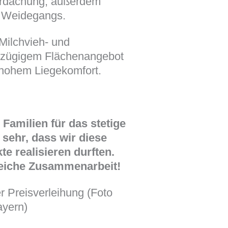
erdachung, außerdem
s Weidegangs.
Milchvieh- und
zügigem Flächenangebot
d hohem Liegekomfort.
 Familien für das stetige
 sehr, dass wir diese
e realisieren durften.
greiche Zusammenarbeit!
r Preisverleihung (Foto
ayern)