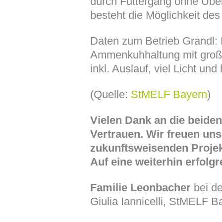
durch Futtergang ohne Üb
besteht die Möglichkeit de
Daten zum Betrieb Grandl: 
Ammenkuhhaltung mit groß
inkl. Auslauf, viel Licht un
(Quelle:
StMELF Bayern
)
Vielen Dank an die beiden
Vertrauen. Wir freuen uns
zukunftsweisenden Projekt
Auf eine weiterhin erfol
Familie Leonbacher
bei de
Giulia Iannicelli, StMELF B