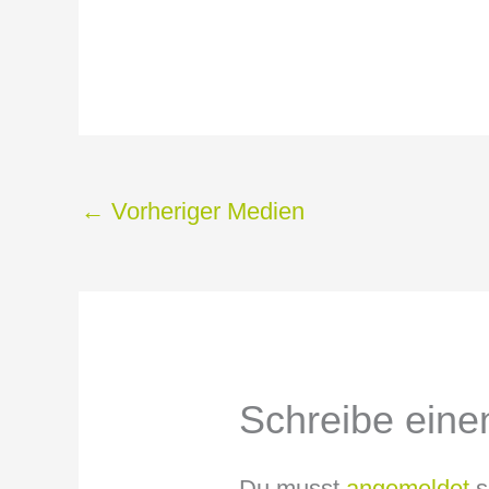
←
Vorheriger Medien
Schreibe ein
Du musst
angemeldet
s