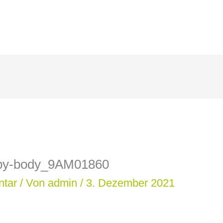
aby-body_9AM01860
ntar
/ Von
admin
/
3. Dezember 2021