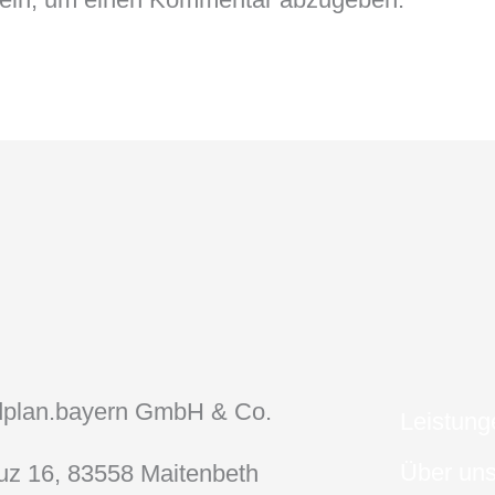
dplan.bayern GmbH & Co.
Leistung
Über un
uz 16, 83558 Maitenbeth