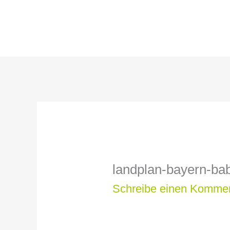
Zum
Inhalt
springen
landplan-bayern-b
Schreibe einen Komme